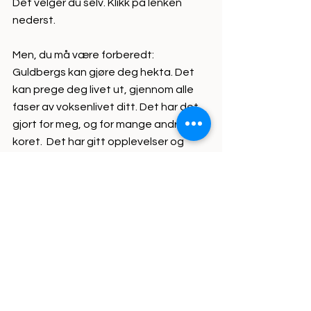
Det velger du selv. Klikk på lenken 
nederst.
Men, du må være forberedt: 
Guldbergs kan gjøre deg hekta. Det 
kan prege deg livet ut, gjennom alle 
faser av voksenlivet ditt. Det har det 
gjort for meg, og for mange andre i 
koret.  Det har gitt opplevelser og 
venner for livet.
Sees vi på julekonserten?
Se alle
Siste innlegg