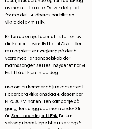
raust, inkluderende og fantastisk lag 
av menn i alle aldre. Da var det gjort 
for min del. 
Guldbergs har blitt en 
viktig del av mitt liv.
Enten du er nyutdannet, i starten av 
din karriere, nyinnflyttet til Oslo, eller 
rett og slett er nysgjerrig på det å 
være med i et sangselskab der 
mannssangen settes i høysetet har vi 
lyst til å bli kjent med deg.
Hva om du kommer på julekonserten i 
Fagerborg kirke onsdag 4. desember 
kl 2030? Vi har en liten kampanje på 
gang, for sangglade menn under 35 
år. 
Send noen linjer til Erik
.
 Du kan 
selvsagt bare kjøpe billett selv også. 