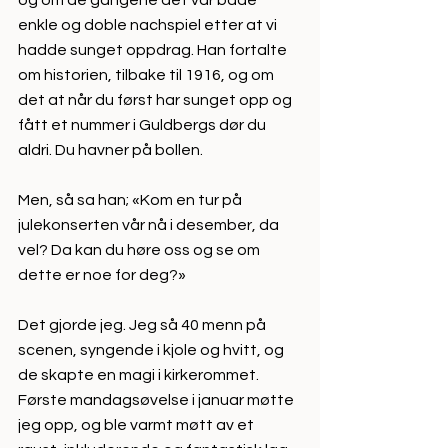
og om de gangene det var både 
enkle og doble nachspiel etter at vi 
hadde sunget oppdrag. Han fortalte 
om historien, tilbake til 1916, og om 
det at når du først har sunget opp og 
fått et nummer i Guldbergs dør du 
aldri. Du havner på bollen.
Men, så sa han; «Kom en tur på 
julekonserten vår nå i desember, da 
vel? Da kan du høre oss og se om 
dette er noe for deg?»
Det gjorde jeg. Jeg så 40 menn på 
scenen, syngende i kjole og hvitt, og 
de skapte en magi i kirkerommet. 
Første mandagsøvelse i januar møtte 
jeg opp, og ble varmt møtt av et 